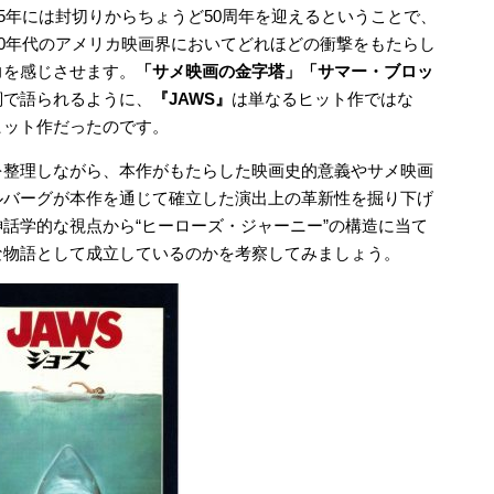
25年には封切りからちょうど50周年を迎えるということで、
70年代のアメリカ映画界においてどれほどの衝撃をもたらし
力を感じさせます。
「サメ映画の金字塔」「サマー・ブロッ
詞で語られるように、
『JAWS』
は単なるヒット作ではな
ヒット作だったのです。
を整理しながら、本作がもたらした映画史的意義やサメ映画
ルバーグが本作を通じて確立した演出上の革新性を掘り下げ
話学的な視点から“ヒーローズ・ジャーニー”の構造に当て
な物語として成立しているのかを考察してみましょう。