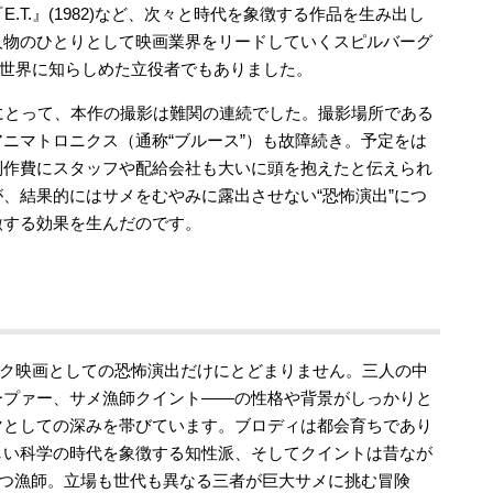
『E.T.』(1982)など、次々と時代を象徴する作品を生み出し
人物のひとりとして映画業界をリードしていくスピルバーグ
躍世界に知らしめた立役者でもありました。
にとって、本作の撮影は難関の連続でした。撮影場所である
ニマトロニクス（通称“ブルース”）も故障続き。予定をは
制作費にスタッフや配給会社も大いに頭を抱えたと伝えられ
、結果的にはサメをむやみに露出させない“恐怖演出”につ
激する効果を生んだのです。
ック映画としての恐怖演出だけにとどまりません。三人の中
ープァー、サメ漁師クイント——の性格や背景がしっかりと
マとしての深みを帯びています。ブロディは都会育ちであり
しい科学の時代を象徴する知性派、そしてクイントは昔なが
持つ漁師。立場も世代も異なる三者が巨大サメに挑む冒険