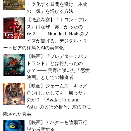
ーク化する昼間を避け、本物
の「気」を浴びる方法
【徹底考察】『トロン：アレ
ス』はなぜ「赤」かったの
か？ —— Nine Inch Nailsのノ
イズが告げる、デジタル・ユ
ートピアの終焉とAIの実体化
【映画】『プレデター：バッ
ドランド』とは何だったの
か？ —— 荒野に咲いた「恋愛
映画」としての捕食者
【映画】ジェームズ・キャメ
ロンはまたしても「勝った」
のか？ 『Avatar: Fire and
Ash』の興行分析と、灰の中に
隠された真実
【映画】アバターを陰陽五行
説で考察する