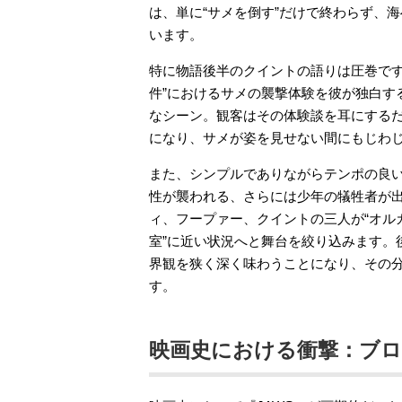
は、単に“サメを倒す”だけで終わらず、
います。
特に物語後半のクイントの語りは圧巻です
件”におけるサメの襲撃体験を彼が独白す
なシーン。観客はその体験談を耳にする
になり、サメが姿を見せない間にもじわ
また、シンプルでありながらテンポの良
性が襲われる、さらには少年の犠牲者が
ィ、フープァー、クイントの三人が“オル
室”に近い状況へと舞台を絞り込みます。
界観を狭く深く味わうことになり、その
す。
映画史における衝撃：ブ