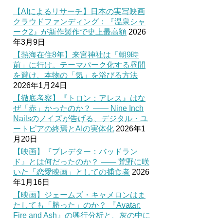
【AIによるリサーチ】日本の実写映画
クラウドファンディング：『温泉シャ
ーク2』が新作製作で史上最高額
2026
年3月9日
【熱海在住8年】来宮神社は「朝9時
前」に行け。テーマパーク化する昼間
を避け、本物の「気」を浴びる方法
2026年1月24日
【徹底考察】『トロン：アレス』はな
ぜ「赤」かったのか？ —— Nine Inch
Nailsのノイズが告げる、デジタル・ユ
ートピアの終焉とAIの実体化
2026年1
月20日
【映画】『プレデター：バッドラン
ド』とは何だったのか？ —— 荒野に咲
いた「恋愛映画」としての捕食者
2026
年1月16日
【映画】ジェームズ・キャメロンはま
たしても「勝った」のか？ 『Avatar:
Fire and Ash』の興行分析と、灰の中に