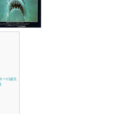
ターの誕生
感