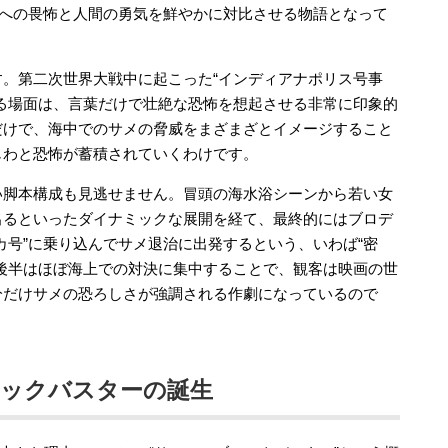
海への畏怖と人間の勇気を鮮やかに対比させる物語となって
。第二次世界大戦中に起こった“インディアナポリス号事
る場面は、言葉だけで壮絶な恐怖を想起させる非常に印象的
だけで、海中でのサメの脅威をまざまざとイメージすること
じわと恐怖が蓄積されていくわけです。
い脚本構成も見逃せません。冒頭の海水浴シーンから若い女
出るといったダイナミックな展開を経て、最終的にはブロデ
カ号”に乗り込んでサメ退治に出発するという、いわば“密
後半はほぼ海上での対決に集中することで、観客は映画の世
分だけサメの恐ろしさが強調される作劇になっているので
ロックバスターの誕生