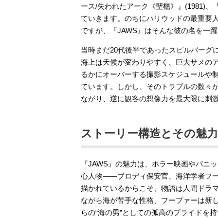
ース/失われたアーク《聖櫃》』(1981)、
ていきます。のちにハリウッドの最重要
ですが、『JAWS』はそんな彼の名を一
当時まだ20代後半であったスピルバーグ
海上は天候が変わりやすく、巨大サメのア
るかにオーバーする撮影スケジュールや
ています。しかし、そのトラブルの数々が
ながり、逆に観客の想像力を最大限に刺
ストーリー構造とその魅力
『JAWS』の魅力は、ホラー映画やパニ
心人物——ブロディ保安官、海洋学者フ
描かれているからこそ、物語は人間ドラ
ながら海が苦手な性格、フープァーは新
らの“海の男”としての孤高のプライドを