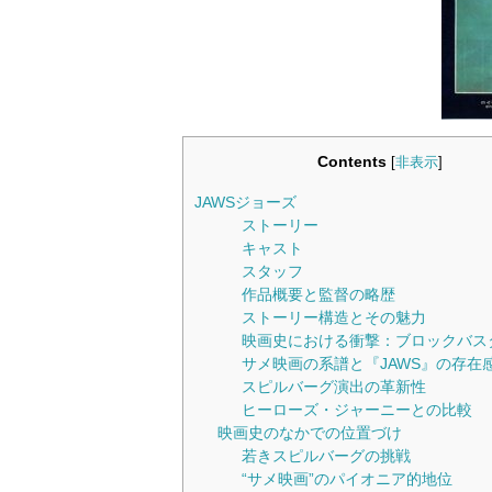
Contents
[
非表示
]
JAWSジョーズ
ストーリー
キャスト
スタッフ
作品概要と監督の略歴
ストーリー構造とその魅力
映画史における衝撃：ブロックバス
サメ映画の系譜と『JAWS』の存在
スピルバーグ演出の革新性
ヒーローズ・ジャーニーとの比較
映画史のなかでの位置づけ
若きスピルバーグの挑戦
“サメ映画”のパイオニア的地位