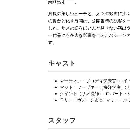
乗り出す——。
真夏の美しいビーチと、人々の歓声に沸
の舞台と化す展開は、公開当時の観客を一
した。サメの姿をほとんど見せない演出
ー作品にも多大な影響を与えた名シーン
す。
キャスト
マーティン・ブロディ保安官: ロイ
マット・フープァー（海洋学者）:
クイント（サメ漁師）: ロバート・
ラリー・ヴォーン市長: マリー・ハ
スタッフ