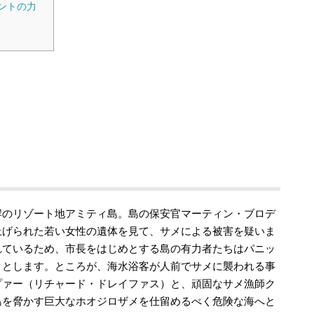
ントの力
岸のリゾート地アミティ島。島の保安官マーティン・ブロデ
上げられた若い女性の遺体を見て、サメによる被害を疑いま
れているため、市長をはじめとする島の有力者たちはパニッ
うとします。ところが、海水浴客が人前でサメに襲われる事
プァー（リチャード・ドレイファス）と、頑固なサメ漁師ク
島を脅かす巨大なホオジロザメを仕留めるべく危険な海へと