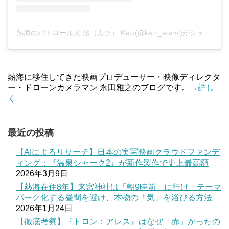
熱海のパトロール犬 勝（カツ） Katz(@katz_atami)がシェアした投稿
熱海に移住してきた映画プロデューサー・映像ディレクタ
ー・ドローンカメラマン 永田雅之のブログです。
→詳し
く
最近の投稿
【AIによるリサーチ】日本の実写映画クラウドファンデ
ィング：『温泉シャーク2』が新作製作で史上最高額
2026年3月9日
【熱海在住8年】来宮神社は「朝9時前」に行け。テーマ
パーク化する昼間を避け、本物の「気」を浴びる方法
2026年1月24日
【徹底考察】『トロン：アレス』はなぜ「赤」かったの