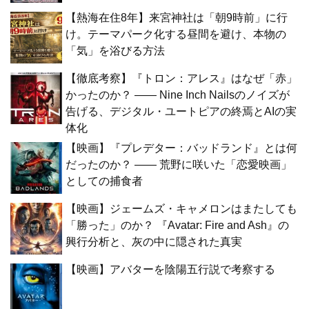
【熱海在住8年】来宮神社は「朝9時前」に行
け。テーマパーク化する昼間を避け、本物の
「気」を浴びる方法
【徹底考察】『トロン：アレス』はなぜ「赤」
かったのか？ —— Nine Inch Nailsのノイズが
告げる、デジタル・ユートピアの終焉とAIの実
体化
【映画】『プレデター：バッドランド』とは何
だったのか？ —— 荒野に咲いた「恋愛映画」
としての捕食者
【映画】ジェームズ・キャメロンはまたしても
「勝った」のか？ 『Avatar: Fire and Ash』の
興行分析と、灰の中に隠された真実
【映画】アバターを陰陽五行説で考察する