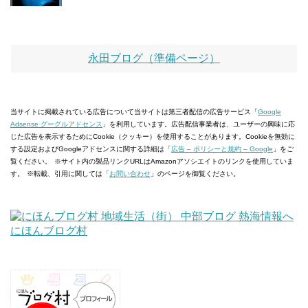
永田ブログ（準備ページ）
当サイトに掲載されている広告について
当サイトは第三者配信の広告サービス「
Google
Adsense グーグルアドセンス
」を利用しています。広告配信事業者は、ユーザーの興味に応
じた広告を表示するためにCookie（クッキー）を使用することがあります。Cookieを無効に
する設定およびGoogleアドセンスに関する詳細は「
広告 – ポリシーと規約 – Google
」をご
覧ください。
※サイト内の製品リンクURLはAmazonアソシエイトのリンクを使用していま
す。
※転載、引用に関しては「
お問い合わせ
」のページを御覧ください。
にほんブログ村