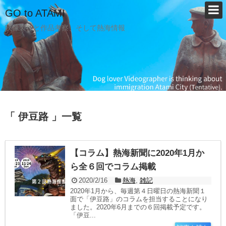
GO to ATAMI
映像製作と作品考察、そして熱海情報
「 伊豆路 」一覧
【コラム】熱海新聞に2020年1月か
ら全６回でコラム掲載
2020/2/16
熱海
,
雑記
2020年1月から、毎週第４日曜日の熱海新聞１
面で「伊豆路」のコラムを担当することになり
ました。2020年6月までの６回掲載予定です。
「伊豆...