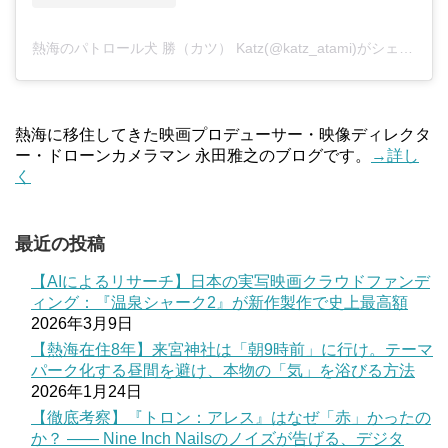
熱海のパトロール犬 勝（カツ） Katz(@katz_atami)がシェアした投稿
熱海に移住してきた映画プロデューサー・映像ディレクタ
ー・ドローンカメラマン 永田雅之のブログです。
→詳し
く
最近の投稿
【AIによるリサーチ】日本の実写映画クラウドファンデ
ィング：『温泉シャーク2』が新作製作で史上最高額
2026年3月9日
【熱海在住8年】来宮神社は「朝9時前」に行け。テーマ
パーク化する昼間を避け、本物の「気」を浴びる方法
2026年1月24日
【徹底考察】『トロン：アレス』はなぜ「赤」かったの
か？ —— Nine Inch Nailsのノイズが告げる、デジタ