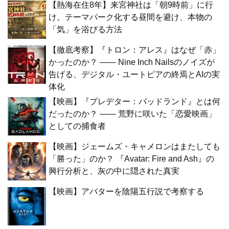
【熱海在住8年】来宮神社は「朝9時前」に行
け。テーマパーク化する昼間を避け、本物の
「気」を浴びる方法
【徹底考察】『トロン：アレス』はなぜ「赤」
かったのか？ —— Nine Inch Nailsのノイズが
告げる、デジタル・ユートピアの終焉とAIの実
体化
【映画】『プレデター：バッドランド』とは何
だったのか？ —— 荒野に咲いた「恋愛映画」
としての捕食者
【映画】ジェームズ・キャメロンはまたしても
「勝った」のか？ 『Avatar: Fire and Ash』の
興行分析と、灰の中に隠された真実
【映画】アバターを陰陽五行説で考察する