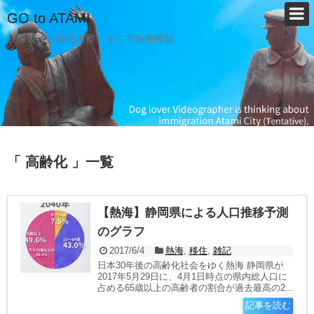
GO to ATAMI
映像製作と作品考察、そして熱海情報
「 高齢化 」一覧
【熱海】静岡県による人口推移予測
のグラフ
2017/6/4
熱海
,
移住
,
雑記
日本30年後の高齢化社会をゆく熱海 静岡県が
2017年5月29日に、4月1日時点の県内総人口に
占める65歳以上の高齢者の割合が過去最高の2...
記事を読む