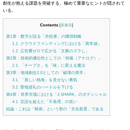
創生が抱える課題を突破する、極めて重要なヒントが隠されて
いる。
Contents
[
非表示
]
第1章：数字が語る「共犯者」の獲得戦略
1.1. クラウドファンディングにおける「異常値」
1.2. 広告費ゼロで広がる「文脈のズラし」
第2章：技術的優位性としての「特撮（アナログ）」
2.1. 「チープさ」を「味」に変える魔法
第3章：地域創生2.0としての「破壊の美学」
3.1. 「美しい熱海」を見せない勇気
3.2. 聖地巡礼のハードルを下げる
第4章：世界市場における「J-SHARK」のポテンシャル
4.1. 言語を超えた「不条理」の笑い
結論：これは「映画」という形の「文化装置」である