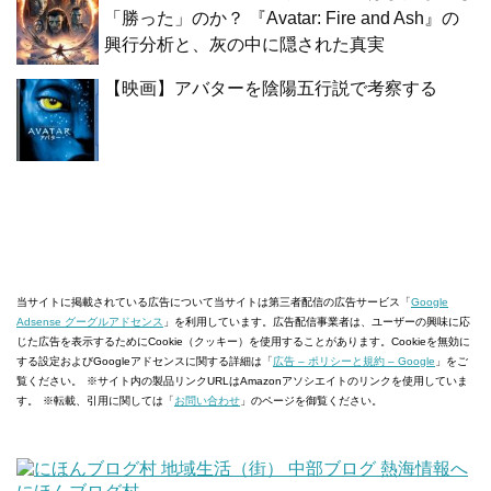
「勝った」のか？ 『Avatar: Fire and Ash』の
興行分析と、灰の中に隠された真実
【映画】アバターを陰陽五行説で考察する
当サイトに掲載されている広告について
当サイトは第三者配信の広告サービス「
Google
Adsense グーグルアドセンス
」を利用しています。広告配信事業者は、ユーザーの興味に応
じた広告を表示するためにCookie（クッキー）を使用することがあります。Cookieを無効に
する設定およびGoogleアドセンスに関する詳細は「
広告 – ポリシーと規約 – Google
」をご
覧ください。
※サイト内の製品リンクURLはAmazonアソシエイトのリンクを使用していま
す。
※転載、引用に関しては「
お問い合わせ
」のページを御覧ください。