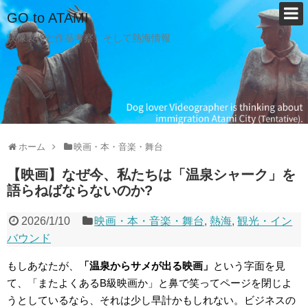
GO to ATAMI
映像製作と作品考察、そして熱海情報
ホーム
映画・本・音楽・舞台
【映画】なぜ今、私たちは「温泉シャーク」を
語らねばならないのか?
2026/1/10
映画・本・音楽・舞台
,
熱海
,
観光・イン
バウンド
もしあなたが、
「温泉からサメが出る映画」
という字面を見
て、「またよくあるB級映画か」と鼻で笑ってページを閉じよ
うとしているなら、それは少し早計かもしれない。ビジネスの