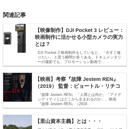
関連記事
【映像制作】DJI Pocket 3 レビュー：
映画制作に活かせる小型カメラの実力
とは？
DJI Pocket 3 映画制作をしていると、「今すぐ撮
りたい」 と思う瞬間が多々ある。ドキュメンタリ
ーの撮影でも、プロモーション動画で...
【映画】考察『故障 Jestem REN』
（2019） 監督：ピョートル・リチコ
『故障 Jestem REN』 「人間とは何か」「アイデ
ンティティとはどこから生まれるのか」。映画
『故障 Jestem REN』（2019...
【里山資本主義】とは・・・