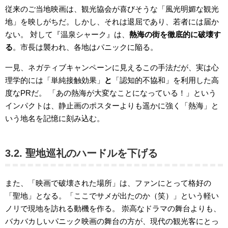
従来のご当地映画は、観光協会が喜びそうな「風光明媚な観光
地」を映しがちだ。しかし、それは退屈であり、若者には届か
ない。 対して『温泉シャーク』は、
熱海の街を徹底的に破壊す
る
。市長は襲われ、各地はパニックに陥る。
一見、ネガティブキャンペーンに見えるこの手法だが、実は心
理学的には「単純接触効果」
と
「認知的不協和」を利用した高
度なPRだ。 「あの熱海が大変なことになっている！」という
インパクトは、静止画のポスターよりも遥かに強く「熱海」と
いう地名を記憶に刻み込む。
3.2. 聖地巡礼のハードルを下げる
また、「映画で破壊された場所」は、ファンにとって格好の
「聖地」となる。「ここでサメが出たのか（笑）」という軽い
ノリで現地を訪れる動機を作る。 崇高なドラマの舞台よりも、
バカバカしいパニック映画の舞台の方が、現代の観光客にとっ