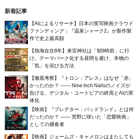
新着記事
【AIによるリサーチ】日本の実写映画クラウド
ファンディング：『温泉シャーク2』が新作製
作で史上最高額
【熱海在住8年】来宮神社は「朝9時前」に行
け。テーマパーク化する昼間を避け、本物の
「気」を浴びる方法
【徹底考察】『トロン：アレス』はなぜ「赤」
かったのか？ —— Nine Inch Nailsのノイズが
告げる、デジタル・ユートピアの終焉とAIの実
体化
【映画】『プレデター：バッドランド』とは何
だったのか？ —— 荒野に咲いた「恋愛映画」
としての捕食者
【映画】ジェームズ・キャメロンはまたしても