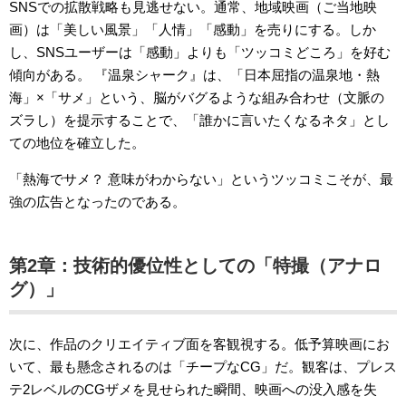
SNSでの拡散戦略も見逃せない。通常、地域映画（ご当地映
画）は「美しい風景」「人情」「感動」を売りにする。しか
し、SNSユーザーは「感動」よりも「ツッコミどころ」を好む
傾向がある。 『温泉シャーク』は、「日本屈指の温泉地・熱
海」×「サメ」という、脳がバグるような組み合わせ（文脈の
ズラし）を提示することで、「誰かに言いたくなるネタ」とし
ての地位を確立した。
「熱海でサメ？ 意味がわからない」というツッコミこそが、最
強の広告となったのである。
第2章：技術的優位性としての「特撮（アナロ
グ）」
次に、作品のクリエイティブ面を客観視する。低予算映画にお
いて、最も懸念されるのは「チープなCG」だ。観客は、プレス
テ2レベルのCGザメを見せられた瞬間、映画への没入感を失