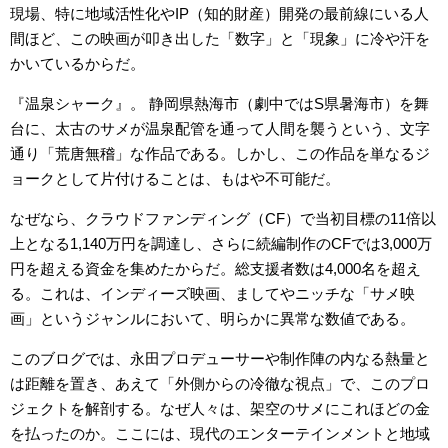
現場、特に地域活性化やIP（知的財産）開発の最前線にいる人
間ほど、この映画が叩き出した「数字」と「現象」に冷や汗を
かいているからだ。
『温泉シャーク』。 静岡県熱海市（劇中ではS県暑海市）を舞
台に、太古のサメが温泉配管を通って人間を襲うという、文字
通り「荒唐無稽」な作品である。しかし、この作品を単なるジ
ョークとして片付けることは、もはや不可能だ。
なぜなら、クラウドファンディング（CF）で当初目標の11倍以
上となる1,140万円を調達し、さらに続編制作のCFでは3,000万
円を超える資金を集めたからだ。総支援者数は4,000名を超え
る。これは、インディーズ映画、ましてやニッチな「サメ映
画」というジャンルにおいて、明らかに異常な数値である。
このブログでは、永田プロデューサーや制作陣の内なる熱量と
は距離を置き、あえて「外側からの冷徹な視点」で、このプロ
ジェクトを解剖する。なぜ人々は、架空のサメにこれほどの金
を払ったのか。ここには、現代のエンターテインメントと地域