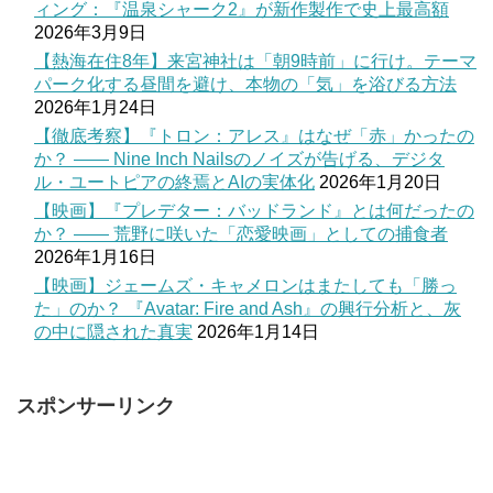
ィング：『温泉シャーク2』が新作製作で史上最高額
2026年3月9日
【熱海在住8年】来宮神社は「朝9時前」に行け。テーマ
パーク化する昼間を避け、本物の「気」を浴びる方法
2026年1月24日
【徹底考察】『トロン：アレス』はなぜ「赤」かったの
か？ —— Nine Inch Nailsのノイズが告げる、デジタ
ル・ユートピアの終焉とAIの実体化
2026年1月20日
【映画】『プレデター：バッドランド』とは何だったの
か？ —— 荒野に咲いた「恋愛映画」としての捕食者
2026年1月16日
【映画】ジェームズ・キャメロンはまたしても「勝っ
た」のか？ 『Avatar: Fire and Ash』の興行分析と、灰
の中に隠された真実
2026年1月14日
スポンサーリンク