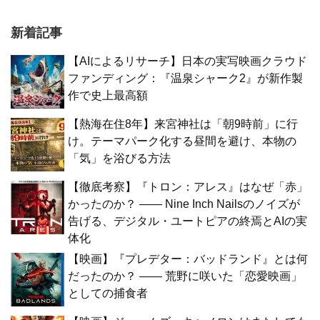
新着記事
【AIによるリサーチ】日本の実写映画クラウド
ファンディング：『温泉シャーク2』が新作製
作で史上最高額
【熱海在住8年】来宮神社は「朝9時前」に行
け。テーマパーク化する昼間を避け、本物の
「気」を浴びる方法
【徹底考察】『トロン：アレス』はなぜ「赤」
かったのか？ —— Nine Inch Nailsのノイズが
告げる、デジタル・ユートピアの終焉とAIの実
体化
【映画】『プレデター：バッドランド』とは何
だったのか？ —— 荒野に咲いた「恋愛映画」
としての捕食者