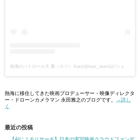
熱海のパトロール犬 勝（カツ） Katz(@katz_atami)がシェアした投稿
熱海に移住してきた映画プロデューサー・映像ディレクタ
ー・ドローンカメラマン 永田雅之のブログです。
→詳し
く
最近の投稿
【AIによるリサーチ】日本の実写映画クラウドファンデ