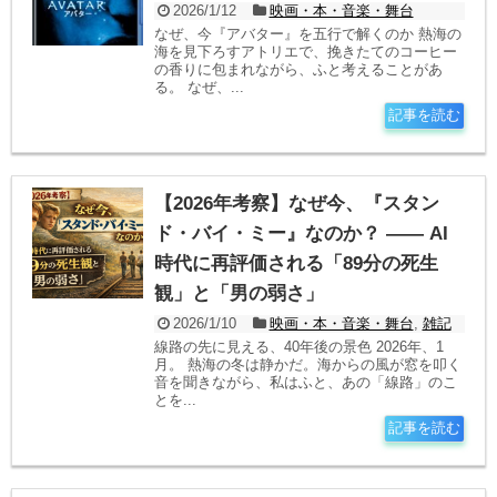
2026/1/12
映画・本・音楽・舞台
なぜ、今『アバター』を五行で解くのか 熱海の
海を見下ろすアトリエで、挽きたてのコーヒー
の香りに包まれながら、ふと考えることがあ
る。 なぜ、...
記事を読む
【2026年考察】なぜ今、『スタン
ド・バイ・ミー』なのか？ —— AI
時代に再評価される「89分の死生
観」と「男の弱さ」
2026/1/10
映画・本・音楽・舞台
,
雑記
線路の先に見える、40年後の景色 2026年、1
月。 熱海の冬は静かだ。海からの風が窓を叩く
音を聞きながら、私はふと、あの「線路」のこ
とを...
記事を読む