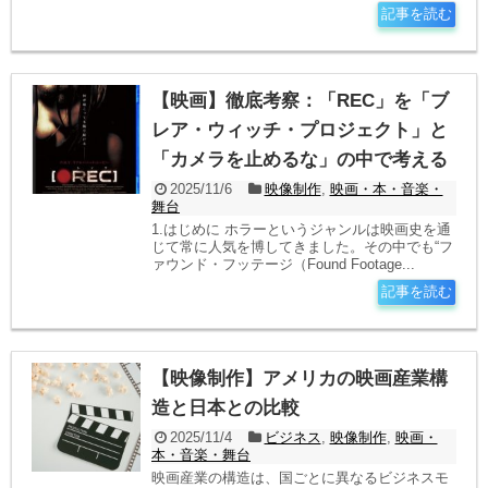
記事を読む
【映画】徹底考察：「REC」を「ブ
レア・ウィッチ・プロジェクト」と
「カメラを止めるな」の中で考える
2025/11/6
映像制作
,
映画・本・音楽・
舞台
1.はじめに ホラーというジャンルは映画史を通
じて常に人気を博してきました。その中でも“フ
ァウンド・フッテージ（Found Footage...
記事を読む
【映像制作】アメリカの映画産業構
造と日本との比較
2025/11/4
ビジネス
,
映像制作
,
映画・
本・音楽・舞台
映画産業の構造は、国ごとに異なるビジネスモ