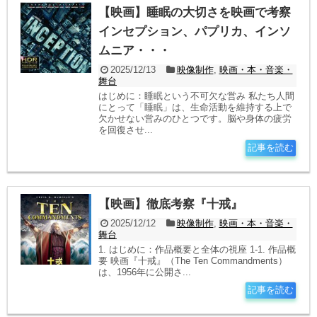
【映画】睡眠の大切さを映画で考察
インセプション、パプリカ、インソ
ムニア・・・
2025/12/13
映像制作
,
映画・本・音楽・
舞台
はじめに：睡眠という不可欠な営み 私たち人間
にとって「睡眠」は、生命活動を維持する上で
欠かせない営みのひとつです。脳や身体の疲労
を回復させ...
記事を読む
【映画】徹底考察『十戒』
2025/12/12
映像制作
,
映画・本・音楽・
舞台
1. はじめに：作品概要と全体の視座 1-1. 作品概
要 映画『十戒』（The Ten Commandments）
は、1956年に公開さ...
記事を読む