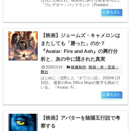
11月に公開され、映画界に静かな衝撃を与えた
『プレデター：バッドランド（Predator:...
記事を読む
【映画】ジェームズ・キャメロンは
またしても「勝った」のか？
『Avatar: Fire and Ash』の興行分
析と、灰の中に隠された真実
2026/1/14
映像制作
,
映画・本・音楽・
舞台
はじめに：沈黙した「オワコン説」 2026年1月
10日。 最新のBox Office Mojoの数字を眺めて
いる。 『Avatar: Fi...
記事を読む
【映画】アバターを陰陽五行説で考
察する