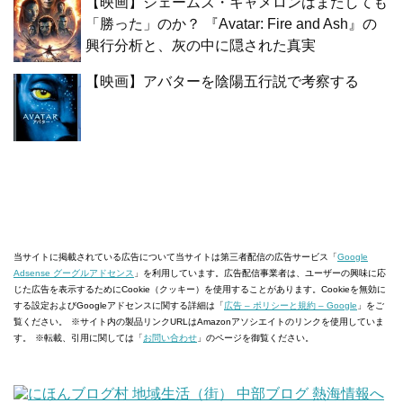
【映画】ジェームズ・キャメロンはまたしても
「勝った」のか？ 『Avatar: Fire and Ash』の
興行分析と、灰の中に隠された真実
【映画】アバターを陰陽五行説で考察する
当サイトに掲載されている広告について
当サイトは第三者配信の広告サービス「
Google
Adsense グーグルアドセンス
」を利用しています。広告配信事業者は、ユーザーの興味に応
じた広告を表示するためにCookie（クッキー）を使用することがあります。Cookieを無効に
する設定およびGoogleアドセンスに関する詳細は「
広告 – ポリシーと規約 – Google
」をご
覧ください。
※サイト内の製品リンクURLはAmazonアソシエイトのリンクを使用していま
す。
※転載、引用に関しては「
お問い合わせ
」のページを御覧ください。