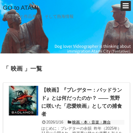
GO to ATAMI
映像製作と作品考察、そして熱海情報
「 映画 」一覧
【映画】『プレデター：バッドラン
ド』とは何だったのか？ —— 荒野
に咲いた「恋愛映画」としての捕食
者
2026/1/16
映画・本・音楽・舞台
はじめに：プレデターの余韻 昨年（2025年）