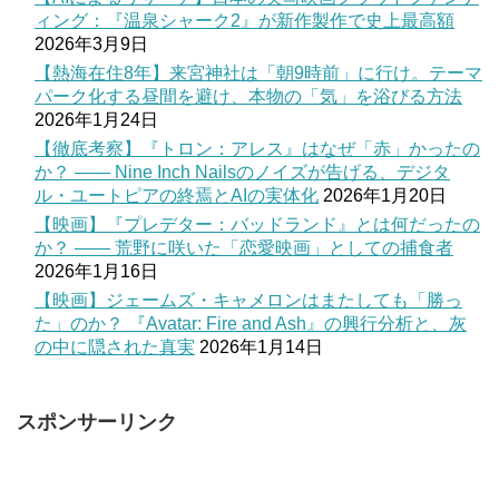
ィング：『温泉シャーク2』が新作製作で史上最高額
2026年3月9日
【熱海在住8年】来宮神社は「朝9時前」に行け。テーマ
パーク化する昼間を避け、本物の「気」を浴びる方法
2026年1月24日
【徹底考察】『トロン：アレス』はなぜ「赤」かったの
か？ —— Nine Inch Nailsのノイズが告げる、デジタ
ル・ユートピアの終焉とAIの実体化
2026年1月20日
【映画】『プレデター：バッドランド』とは何だったの
か？ —— 荒野に咲いた「恋愛映画」としての捕食者
2026年1月16日
【映画】ジェームズ・キャメロンはまたしても「勝っ
た」のか？ 『Avatar: Fire and Ash』の興行分析と、灰
の中に隠された真実
2026年1月14日
スポンサーリンク