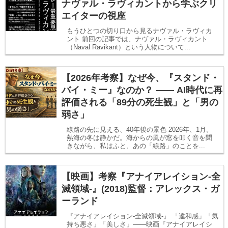
ナヴァル・ラヴィカントから学ぶクリ
エイターの視座
もうひとつの切り口から見るナヴァル・ラヴィカ
ント 前回の記事では、ナヴァル・ラヴィカント
（Naval Ravikant）という人物について...
【2026年考察】なぜ今、『スタンド・
バイ・ミー』なのか？ —— AI時代に再
評価される「89分の死生観」と「男の
弱さ」
線路の先に見える、40年後の景色 2026年、1月。
熱海の冬は静かだ。海からの風が窓を叩く音を聞
きながら、私はふと、あの「線路」のことを...
【映画】考察『アナイアレイション-全
滅領域-』(2018)監督：アレックス・ガ
ーランド
『アナイアレイション-全滅領域-』 「違和感」「気
持ち悪さ」「美しさ」――映画『アナイアレイシ