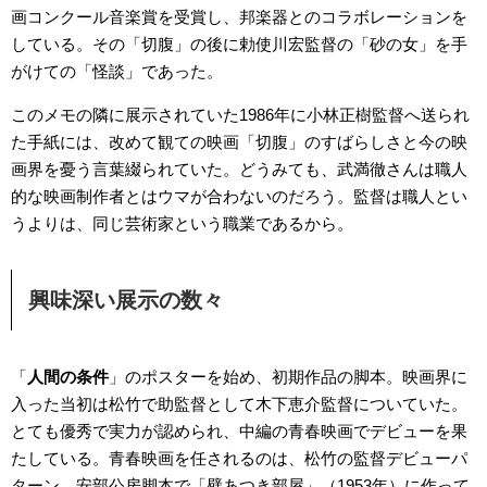
画コンクール音楽賞を受賞し、邦楽器とのコラボレーションを
している。その「切腹」の後に勅使川宏監督の「砂の女」を手
がけての「怪談」であった。
このメモの隣に展示されていた1986年に小林正樹監督へ送られ
た手紙には、改めて観ての映画「切腹」のすばらしさと今の映
画界を憂う言葉綴られていた。どうみても、武満徹さんは職人
的な映画制作者とはウマが合わないのだろう。監督は職人とい
うよりは、同じ芸術家という職業であるから。
興味深い展示の数々
「
人間の条件
」のポスターを始め、初期作品の脚本。映画界に
入った当初は松竹で助監督として木下恵介監督についていた。
とても優秀で実力が認められ、中編の青春映画でデビューを果
たしている。青春映画を任されるのは、松竹の監督デビューパ
ターン。安部公房脚本で「壁あつき部屋」（1953年）に作って