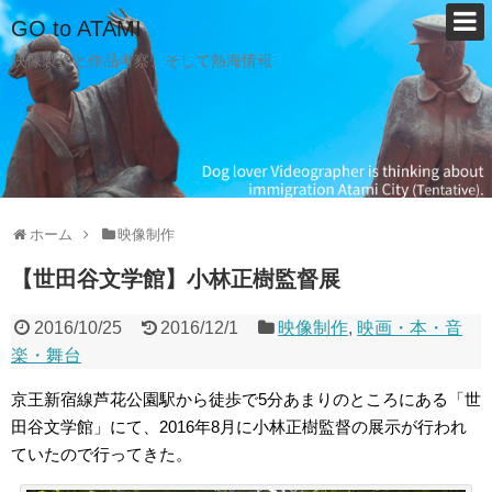
GO to ATAMI
映像製作と作品考察、そして熱海情報
ホーム
映像制作
【世田谷文学館】小林正樹監督展
2016/10/25
2016/12/1
映像制作
,
映画・本・音
楽・舞台
京王新宿線芦花公園駅から徒歩で5分あまりのところにある「世
田谷文学館」にて、2016年8月に小林正樹監督の展示が行われ
ていたので行ってきた。