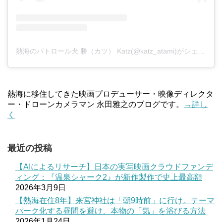
熱海のパトロール犬 勝（カツ） Katz(@katz_atami)がシェアした投稿
熱海に移住してきた映画プロデューサー・映像ディレクタ
ー・ドローンカメラマン 永田雅之のブログです。
→詳し
く
最近の投稿
【AIによるリサーチ】日本の実写映画クラウドファンデ
ィング：『温泉シャーク2』が新作製作で史上最高額
2026年3月9日
【熱海在住8年】来宮神社は「朝9時前」に行け。テーマ
パーク化する昼間を避け、本物の「気」を浴びる方法
2026年1月24日