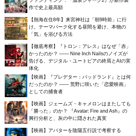
ファンディング：『温泉シャーク2』が新作製
作で史上最高額
【熱海在住8年】来宮神社は「朝9時前」に行
け。テーマパーク化する昼間を避け、本物の
「気」を浴びる方法
【徹底考察】『トロン：アレス』はなぜ「赤」
かったのか？ —— Nine Inch Nailsのノイズが
告げる、デジタル・ユートピアの終焉とAIの実
体化
【映画】『プレデター：バッドランド』とは何
だったのか？ —— 荒野に咲いた「恋愛映画」
としての捕食者
【映画】ジェームズ・キャメロンはまたしても
「勝った」のか？ 『Avatar: Fire and Ash』の
興行分析と、灰の中に隠された真実
【映画】アバターを陰陽五行説で考察する