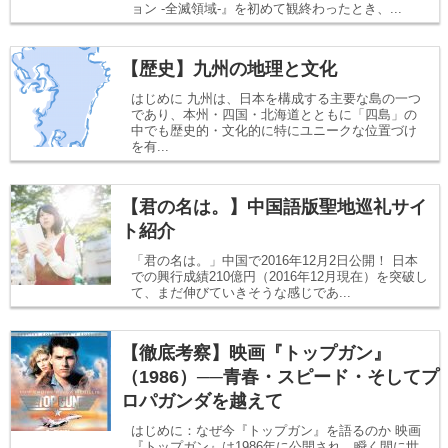
ョン -全滅領域-』を初めて観終わったとき、...
【歴史】九州の地理と文化
はじめに 九州は、日本を構成する主要な島の一つ
であり、本州・四国・北海道とともに「四島」の
中でも歴史的・文化的に特にユニークな位置づけ
を有...
【君の名は。】中国語版聖地巡礼サイ
ト紹介
「君の名は。」中国で2016年12月2日公開！ 日本
での興行成績210億円（2016年12月現在）を突破し
て、まだ伸びていきそうな感じであ...
【徹底考察】映画『トップガン』
（1986）──青春・スピード・そしてプ
ロパガンダを越えて
はじめに：なぜ今『トップガン』を語るのか 映画
『トップガン』は1986年に公開され、瞬く間に世