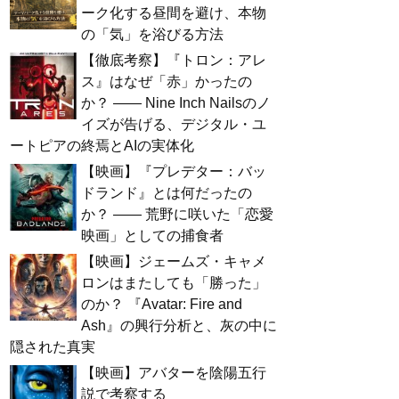
ーク化する昼間を避け、本物
の「気」を浴びる方法
【徹底考察】『トロン：アレ
ス』はなぜ「赤」かったの
か？ —— Nine Inch Nailsのノ
イズが告げる、デジタル・ユ
ートピアの終焉とAIの実体化
【映画】『プレデター：バッ
ドランド』とは何だったの
か？ —— 荒野に咲いた「恋愛
映画」としての捕食者
【映画】ジェームズ・キャメ
ロンはまたしても「勝った」
のか？ 『Avatar: Fire and
Ash』の興行分析と、灰の中に
隠された真実
【映画】アバターを陰陽五行
説で考察する