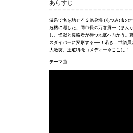
あらすじ
温泉で名を馳せるＳ県暑海 (あつみ)市
危機に瀕した。
同市長の万巻貫一（まん
し、怪獣と侵略者が待つ地底へ向かう。
スダイバーに変形する──！
若き二世議員
大激突、王道特撮コメディー今ここに！
テーマ曲