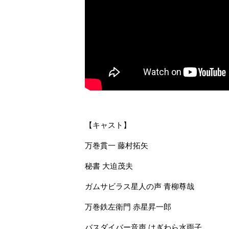
【キャスト】
万巻貫一
藤村拓矢
秘書
大迫茂夫
ガムサビラス星人の声
青柳尊哉
万巻鉄左衛門
赤星昇一郎
バスダイバー音声
はぎわら水雨子