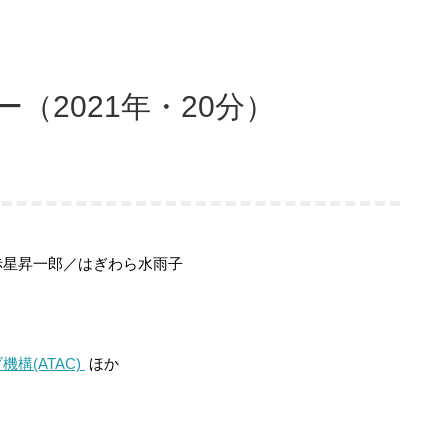
（2021年・20分）
赤星昇一郎／はぎわら水雨子
構(ATAC)
ほか