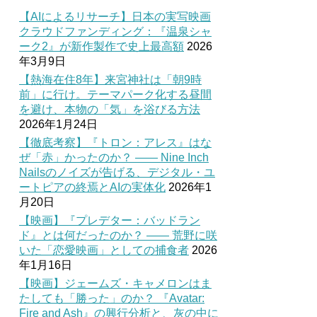
【AIによるリサーチ】日本の実写映画
クラウドファンディング：『温泉シャ
ーク2』が新作製作で史上最高額
2026
年3月9日
【熱海在住8年】来宮神社は「朝9時
前」に行け。テーマパーク化する昼間
を避け、本物の「気」を浴びる方法
2026年1月24日
【徹底考察】『トロン：アレス』はな
ぜ「赤」かったのか？ —— Nine Inch
Nailsのノイズが告げる、デジタル・ユ
ートピアの終焉とAIの実体化
2026年1
月20日
【映画】『プレデター：バッドラン
ド』とは何だったのか？ —— 荒野に咲
いた「恋愛映画」としての捕食者
2026
年1月16日
【映画】ジェームズ・キャメロンはま
たしても「勝った」のか？ 『Avatar:
Fire and Ash』の興行分析と、灰の中に