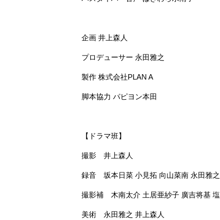
企画
井上森人
プロデューサー
永田雅之
製作
株式会社PLAN A
脚本協力
パピヨン本田
【ドラマ班】
撮影 井上森人
録音 坂本日菜 小見拓 向山菜南 永田雅之
撮影補 木南太介 土居亜紗子 廣吉将基 
美術 永田雅之 井上森人