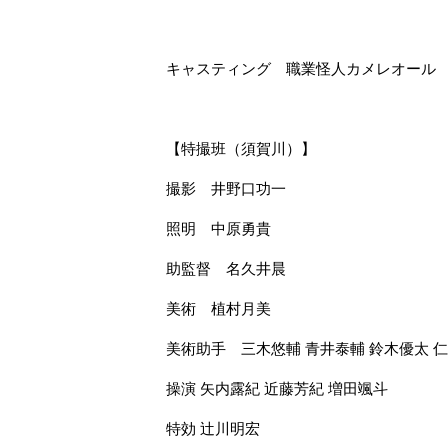
キャスティング 職業怪人カメレオール
【特撮班（須賀川）】
撮影 井野口功一
照明 中原勇貴
助監督 名久井晨
美術 植村月美
美術助手 三木悠輔 青井泰輔 鈴木優太 仁
操演 矢内露紀 近藤芳紀 増田颯斗
特効 辻川明宏