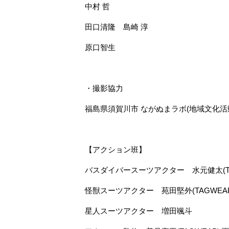
中村 哲
田口清隆 島崎 淳
原口智生
・撮影協力
福島県須賀川市 ながぬまラボ(地域文化活
【アクション班】
バスダイバースーツアクター 水元健太(TA
怪獣スーツアクター 苑田堅外(TAGWEAP
星人スーツアクター 増田颯斗