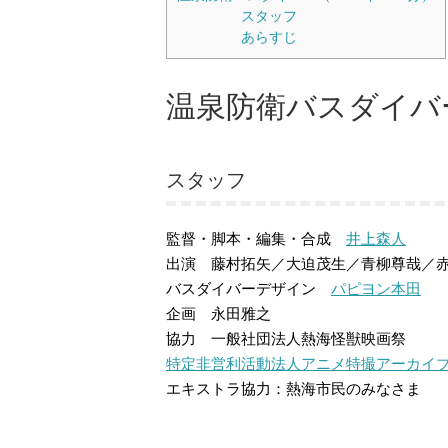
スタッフ
あらすじ
温泉防衛バスダイバー
スタッフ
監督・脚本・編集・合成
井上森人
出演 藤村拓矢／大迫茂生／青柳尊哉／
バスダイバーデザイン
パピヨン本田
企画 永田雅之
協力 一般社団法人熱海怪獣映画祭
特定非営利活動法人アニメ特撮アーカイブ機
エキストラ協力：熱海市民のみなさま