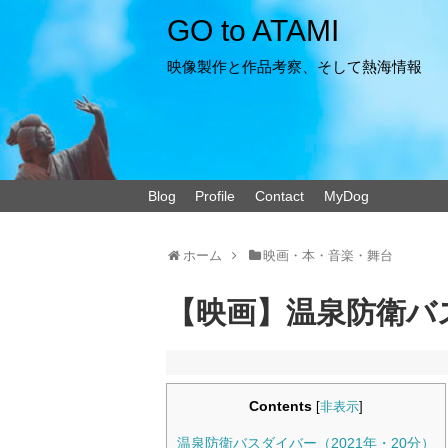
GO to ATAMI
映像製作と作品考察、そして熱海情報
Blog
Profile
Contact
MyDog
ホーム
映画・本・音楽・舞台
【映画】温泉防衛バ
Contents
[
非表示
]
温泉防衛バスダイバー（2021年・20分）