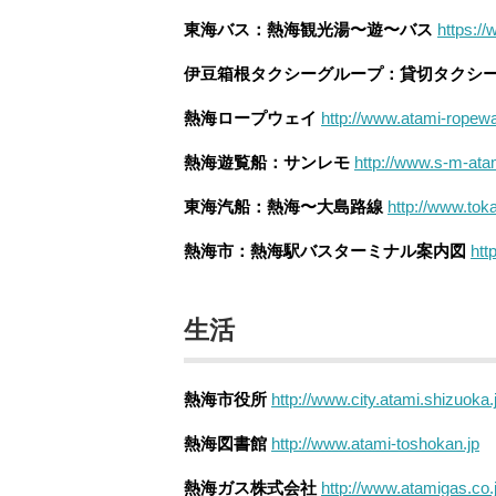
東海バス：熱海観光湯〜遊〜バス
https://
伊豆箱根タクシーグループ：貸切タクシ
熱海ロープウェイ
http://www.atami-ropewa
熱海遊覧船：サンレモ
http://www.s-m-ata
東海汽船：熱海〜大島路線
http://www.toka
熱海市：熱海駅バスターミナル案内図
htt
生活
熱海市役所
http://www.city.atami.shizuoka.
熱海図書館
http://www.atami-toshokan.jp
熱海ガス株式会社
http://www.atamigas.co.