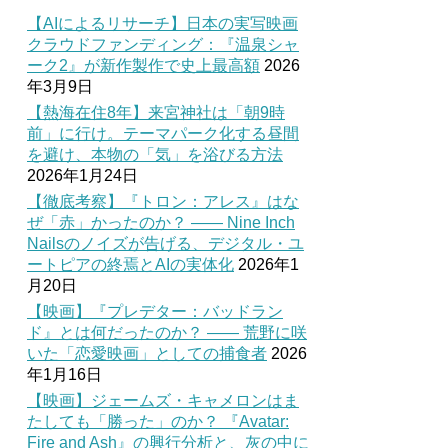
【AIによるリサーチ】日本の実写映画
クラウドファンディング：『温泉シャ
ーク2』が新作製作で史上最高額
2026
年3月9日
【熱海在住8年】来宮神社は「朝9時
前」に行け。テーマパーク化する昼間
を避け、本物の「気」を浴びる方法
2026年1月24日
【徹底考察】『トロン：アレス』はな
ぜ「赤」かったのか？ —— Nine Inch
Nailsのノイズが告げる、デジタル・ユ
ートピアの終焉とAIの実体化
2026年1
月20日
【映画】『プレデター：バッドラン
ド』とは何だったのか？ —— 荒野に咲
いた「恋愛映画」としての捕食者
2026
年1月16日
【映画】ジェームズ・キャメロンはま
たしても「勝った」のか？ 『Avatar:
Fire and Ash』の興行分析と、灰の中に