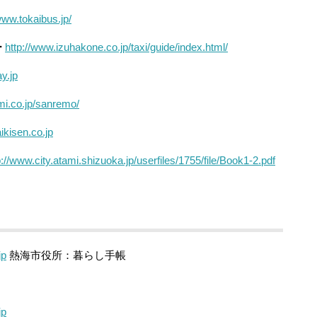
www.tokaibus.jp/
ー
http://www.izuhakone.co.jp/taxi/guide/index.html/
y.jp
mi.co.jp/sanremo/
ikisen.co.jp
p://www.city.atami.shizuoka.jp/userfiles/1755/file/Book1-2.pdf
jp
熱海市役所：暮らし手帳
jp