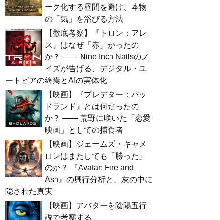
ーク化する昼間を避け、本物
の「気」を浴びる方法
【徹底考察】『トロン：アレ
ス』はなぜ「赤」かったの
か？ —— Nine Inch Nailsのノ
イズが告げる、デジタル・ユ
ートピアの終焉とAIの実体化
【映画】『プレデター：バッ
ドランド』とは何だったの
か？ —— 荒野に咲いた「恋愛
映画」としての捕食者
【映画】ジェームズ・キャメ
ロンはまたしても「勝った」
のか？ 『Avatar: Fire and
Ash』の興行分析と、灰の中に
隠された真実
【映画】アバターを陰陽五行
説で考察する