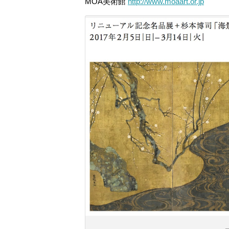
MOA美術館
http://www.moaart.or.jp