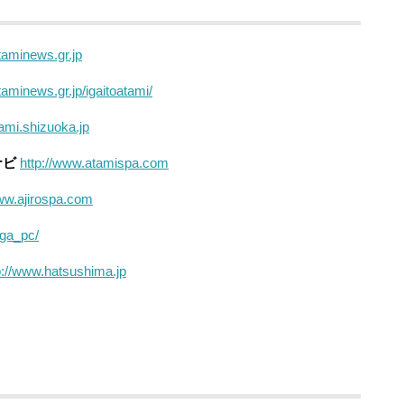
taminews.gr.jp
taminews.gr.jp/igaitoatami/
tami.shizuoka.jp
ナビ
http://www.atamispa.com
www.ajirospa.com
aga_pc/
p://www.hatsushima.jp