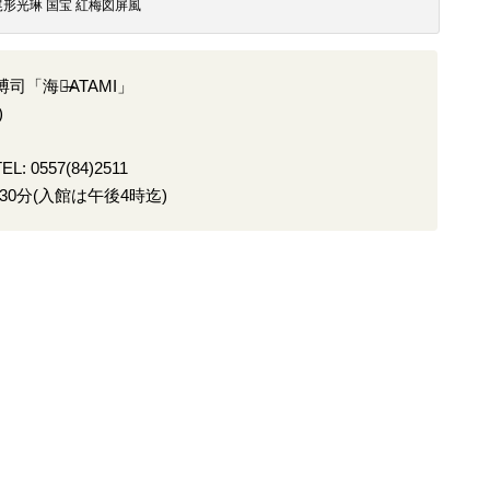
尾形光琳 国宝 紅梅図屏風
「海景̶ATAMI」
)
: 0557(84)2511
30分(入館は午後4時迄)